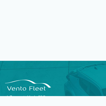
Outsourcing floty pojazdów –
Twoje wsparcie w biznesie
W dzisiejszych czasach, wiele firm ma na swoim
koncie flotę pojazdów, która jest wykorzystywana
w codziennej pracy. Jednak, zarządzanie flotą
pojazdów może być trudne i kosztowne. Z tego
powodu wiele firm decyduje się na outsourcing
tej usługi do firm zewnętrznych, które
specjalizują się w obsłudze floty pojazdów.
ul. Zygmunta Vogla 28/6
02-963 Warszawa